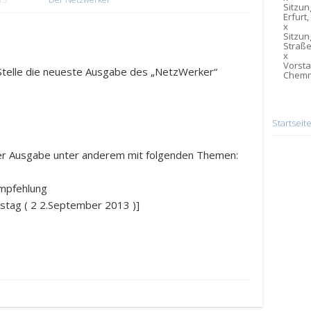
Sitzung
Erfurt,
x
Sitzun
Straße
x
Vorsta
 Stelle die neueste Ausgabe des „NetzWerker“
Chemn
Startseit
eser Ausgabe unter anderem mit folgenden Themen:
mpfehlung
tag ( 2 2.September 2013 )]