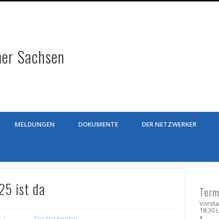
Liberale Arbeitnehmer Sa
MELDUNGEN
DOKUMENTE
DER NETZWERKER
25 ist da
Term
Vorsta
18:30 
x
13
Der Netzwerker